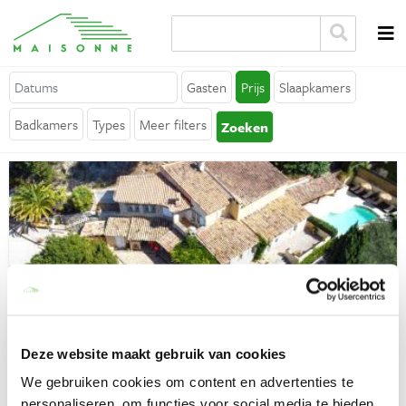
Over Maisonne
Gasten
Prijs
Slaapkamers
Waarom Maisonne?
Badkamers
Types
Meer filters
Zoeken
Affiliates
Vacatures
Verhuur je vakantiehuis
Contact
Algemeen
Pralet
Algemene voorwaarden
Castagniers (Provence-Alpes-Côte d'Azur)
Deze website maakt gebruik van cookies
Ontdek de betoverende schoonheid van Villa Pralet in
Privacy verklaring
We gebruiken cookies om content en advertenties te
Castagniers, jouw luxueuze vakantiehuis vlakbij Nice in in de
personaliseren, om functies voor social media te bieden