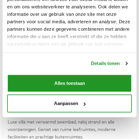
Verzekeringen
prachtige Alpes-Maritimes. Omgeven door prachtige natuur is
en om ons websiteverkeer te analyseren. Ook delen we
dit luxe vakantiehuis een waar toevluchtsoord voor iedereen
informatie over uw gebruik van onze site met onze
Ontdek Frankrijk
Villa
8
6
3
die even wil ontsnappen aan de drukte van alledag.
partners voor social media, adverteren en analyse. Deze
Vakantiehuis huren in Frankrijk
partners kunnen deze gegevens combineren met andere
€ 2250
VANAF
PER WEEK
informatie die u aan ze heeft verstrekt of die ze hebben
verzameld op basis van uw gebruik van hun services.
Verhuurders
Inloggen
Details tonen
Alles toestaan
Vragen? Whatsapp ons!
Villa Saphir
Aanpassen
+31 6 42 10 99 23
Biarritz (Nouvelle-Aquitaine)
Luxe villa met verwarmd zwembad, nabij strand en alle
voorzieningen. Geniet van ruime leefruimtes, moderne
faciliteiten en prachtige buitenruimtes.