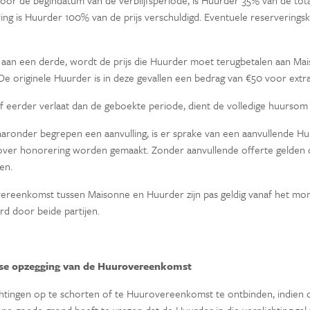
oor de begindatum van de verblijfsperiode, is Huurder 35% van de tot
ring is Huurder 100% van de prijs verschuldigd. Eventuele reservering
t aan een derde, wordt de prijs die Huurder moet terugbetalen aan M
e originele Huurder is in deze gevallen een bedrag van €50 voor extra
of eerder verlaat dan de geboekte periode, dient de volledige huursom
aaronder begrepen een aanvulling, is er sprake van een aanvullende 
ver honorering worden gemaakt. Zonder aanvullende offerte gelden d
en.
overeenkomst tussen Maisonne en Huurder zijn pas geldig vanaf het mo
rd door beide partijen.
jdse opzegging van de Huurovereenkomst
chtingen op te schorten of te Huurovereenkomst te ontbinden, indien