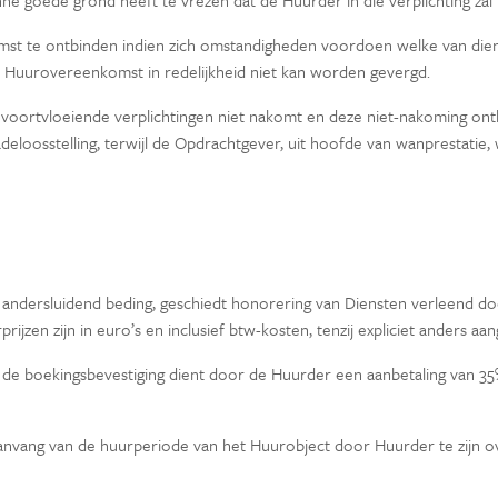
onne goede grond heeft te vrezen dat de Huurder in die verplichting zal
st te ontbinden indien zich omstandigheden voordoen welke van die
e Huurovereenkomst in redelijkheid niet kan worden gevergd.
oortvloeiende verplichtingen niet nakomt en deze niet-nakoming ontbi
oosstelling, terwijl de Opdrachtgever, uit hoofde van wanprestatie, w
egd andersluidend beding, geschiedt honorering van Diensten verleend 
zen zijn in euro’s en inclusief btw-kosten, tenzij expliciet anders aa
van de boekingsbevestiging dient door de Huurder een aanbetaling van 
 aanvang van de huurperiode van het Huurobject door Huurder te zij