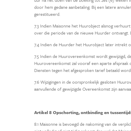
uur na het doen van de boeking tot zes (6) weken v
door hem gedane aanbetaling. Bij een latere annule
gerestitueerd.
7.3 Indien Maisonne het Huurobject alsnog verhuur
over die periode van de nieuwe Huurder ontvangt. D
7.4 Indien de Huurder het Huurobject later intrekt 
7.5 Indien de Huurovereenkomst wordt gewijzigd, d
Huurovereenkomst zal vooraf een aparte afspraak o
Diensten tegen het afgesproken tarief betaald word
7.6 Wijzigingen in de oorspronkelijk gesloten Huur
aanvullende of gewijzigde Overeenkomst zijn aanvaa
Artikel 8 Opschorting, ontbinding en tussenti
8.1 Maisonne is bevoegd de nakoming van de verpli