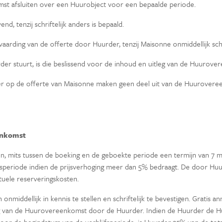
t afsluiten over een Huurobject voor een bepaalde periode.
nd, tenzij schriftelijk anders is bepaald.
rding van de offerte door Huurder, tenzij Maisonne onmiddellijk sch
der stuurt, is die beslissend voor de inhoud en uitleg van de Huurove
r op de offerte van Maisonne maken geen deel uit van de Huurovereenk
eenkomst
en, mits tussen de boeking en de geboekte periode een termijn van 7 m
jfsperiode indien de prijsverhoging meer dan 5% bedraagt. De door 
tuele reserveringskosten.
onmiddellijk in kennis te stellen en schriftelijk te bevestigen. Gratis
ing van de Huurovereenkomst door de Huurder. Indien de Huurder de 