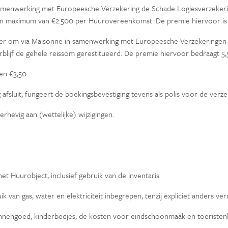
 in samenwerking met Europeesche Verzekering de Schade Logiesverzeke
en maximum van €2.500 per Huurovereenkomst. De premie hiervoor is 
rder om via Maisonne in samenwerking met Europeesche Verzekeringen o
verblijf de gehele reissom gerestitueerd. De premie hiervoor bedraagt 
en €3,50.
afsluit, fungeert de boekingsbevestiging tevens als polis voor de verz
erhevig aan (wettelijke) wijzigingen.
et Huurobject, inclusief gebruik van de inventaris.
k van gas, water en elektriciteit inbegrepen, tenzij expliciet anders ve
linnengoed, kinderbedjes, de kosten voor eindschoonmaak en toeristenbe