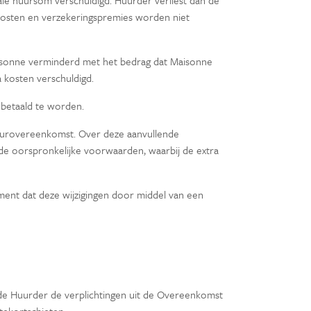
ale huursom verschuldigd. Huurder verliest dan de
skosten en verzekeringspremies worden niet
aisonne verminderd met het bedrag dat Maisonne
 kosten verschuldigd.
 betaald te worden.
Huurovereenkomst. Over deze aanvullende
e oorspronkelijke voorwaarden, waarbij de extra
ment dat deze wijzigingen door middel van een
 de Huurder de verplichtingen uit de Overeenkomst