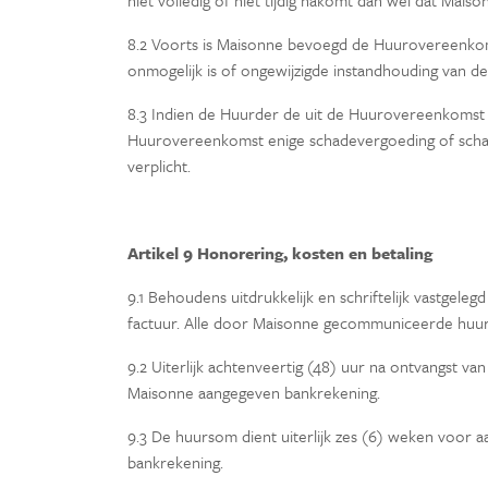
niet volledig of niet tijdig nakomt dan wel dat Mais
8.2 Voorts is Maisonne bevoegd de Huurovereenkom
onmogelijk is of ongewijzigde instandhouding van d
8.3 Indien de Huurder de uit de Huurovereenkomst v
Huurovereenkomst enige schadevergoeding of schadel
verplicht.
Artikel 9 Honorering, kosten en betaling
9.1 Behoudens uitdrukkelijk en schriftelijk vastgel
factuur. Alle door Maisonne gecommuniceerde huurprij
9.2 Uiterlijk achtenveertig (48) uur na ontvangst 
Maisonne aangegeven bankrekening.
9.3 De huursom dient uiterlijk zes (6) weken voor
bankrekening.