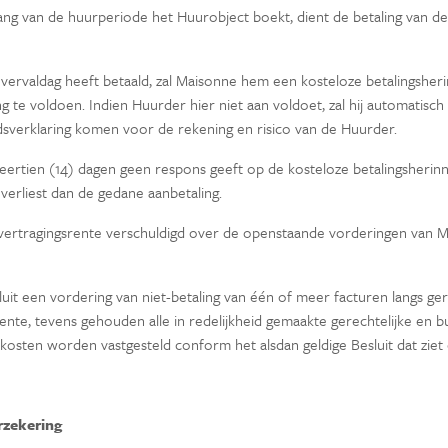
ng van de huurperiode het Huurobject boekt, dient de betaling van d
de vervaldag heeft betaald, zal Maisonne hem een kosteloze betalingshe
 te voldoen. Indien Huurder hier niet aan voldoet, zal hij automatisch i
eidsverklaring komen voor de rekening en risico van de Huurder.
eertien (14) dagen geen respons geeft op de kosteloze betalingsherinn
erliest dan de gedane aanbetaling.
n vertragingsrente verschuldigd over de openstaande vorderingen van 
 een vordering van niet-betaling van één of meer facturen langs gerec
rente, tevens gehouden alle in redelijkheid gemaakte gerechtelijke en 
 kosten worden vastgesteld conform het alsdan geldige Besluit dat ziet
rzekering