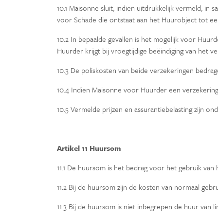
10.1 Maisonne sluit, indien uitdrukkelijk vermeld,
voor Schade die ontstaat aan het Huurobject tot e
10.2 In bepaalde gevallen is het mogelijk voor Huu
Huurder krijgt bij vroegtijdige beëindiging van het 
10.3 De poliskosten van beide verzekeringen bedrag
10.4 Indien Maisonne voor Huurder een verzekering 
10.5 Vermelde prijzen en assurantiebelasting zijn ond
Artikel 11 Huursom
11.1 De huursom is het bedrag voor het gebruik van h
11.2 Bij de huursom zijn de kosten van normaal gebrui
11.3 Bij de huursom is niet inbegrepen de huur van 