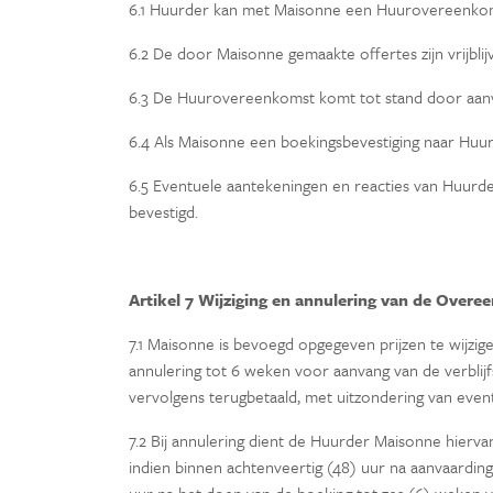
6.1 Huurder kan met Maisonne een Huurovereenkoms
6.2 De door Maisonne gemaakte offertes zijn vrijblijve
6.3 De Huurovereenkomst komt tot stand door aanvaa
6.4 Als Maisonne een boekingsbevestiging naar Huur
6.5 Eventuele aantekeningen en reacties van Huurde
bevestigd.
Artikel 7 Wijziging en annulering van de Over
7.1 Maisonne is bevoegd opgegeven prijzen te wijzig
annulering tot 6 weken voor aanvang van de verbli
vervolgens terugbetaald, met uitzondering van even
7.2 Bij annulering dient de Huurder Maisonne hiervan 
indien binnen achtenveertig (48) uur na aanvaard