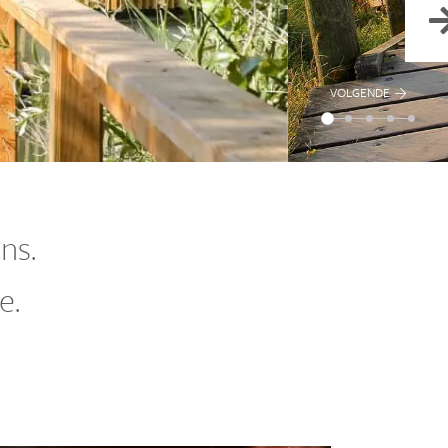
VOLGENDE
ns.
e.