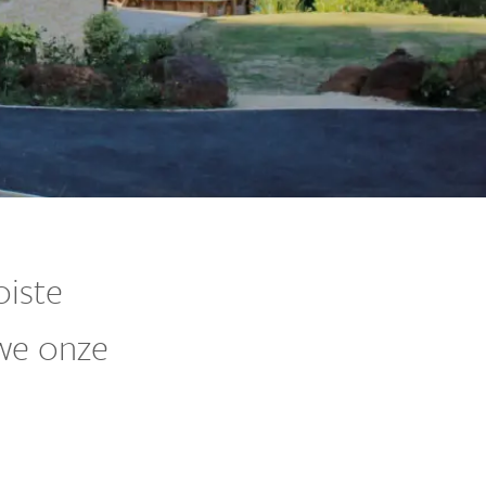
oiste
 we onze