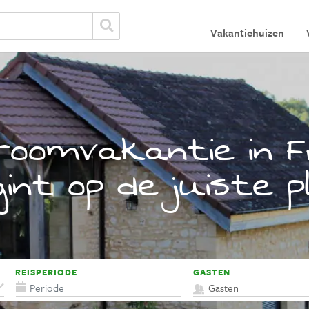
Vakantiehuizen
oomvakantie in F
int op de juiste 
REISPERIODE
GASTEN
Gasten