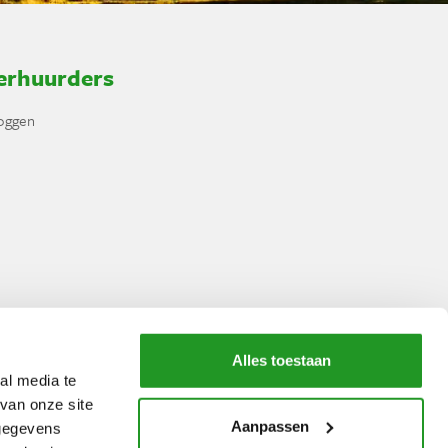
erhuurders
loggen
Alles toestaan
al media te
Veilig betalen via
van onze site
Aanpassen
 gegevens