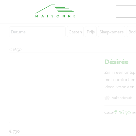
Over Maisonne
Gasten
Prijs
Slaapkamers
Bad
Waarom Maisonne?
Affiliates
€ 1650
Vacatures
Désirée
Verhuur je vakantiehuis
Zin in een onts
met comfort en e
Contact
ideaal voor een 
verwarmd zwemba
Vakantiehuis
dit een fijne pl
€ 1650
VANAF
PE
Vragen? Whatsapp ons!
+31 6 42 10 99 23
€ 730