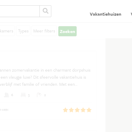
Vakantiehuizen
Algemeen
V
kamers
Types
Meer filters
Zoeken
Algemene voorwaarden
In
Privacy verklaring
Verzekeringen
Ontdek Frankrijk
pannen zomervakantie in een charmant dorpshuis
en vleugje luxe? Dit sfeervolle vakantiehuis is
Vakantiehuis huren in Frankrijk
verblijf met familie of vrienden. Met een
d, meerdere terrassen en een gezellige tuin is
6
3
2
ek om te genieten van rust, zon en samenzijn.
R WEEK