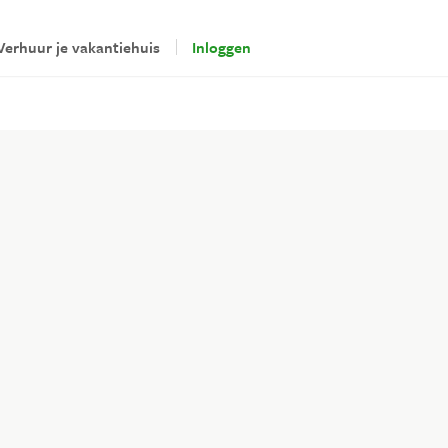
Verhuur je vakantiehuis
Inloggen
erhuurders
loggen
Veilig betalen via