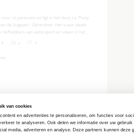
t voor 10 personen en ligt in het dorp Le Tholy,
Nederlands
Frans
Engels
l van de Vogezen': Gérardmer. Het is een ideale
 liefhebbers van watersport en vissen in het
et meer kunt je een bootje en vismateriaal huren
8
4
2
lfs duiken. In het dorp staan houtbewerking en
ntraal, de 'Caprice des Dieux' moet je geproefd
WEEK
let voor 10 personen en ligt in het
heuvellandschap van Le Tholy, vlakbij Gérardmer.
ik van cookies
aan de rand van het bos, een ideale locatie voor
ontent en advertenties te personaliseren, om functies voor soci
lliefhebbers. Geniet tijdens het wandelen van de
erkeer te analyseren. Ook delen we informatie over uw gebruik 
9
4
3
en en vergeet niet om je heen te kijken, met
cial media, adverteren en analyse. Deze partners kunnen deze
 spot je wilde dieren.