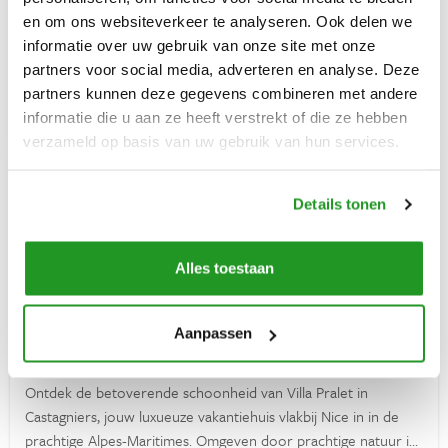
Verzekeringen
gebouwen samen bieden plaats aan 14 personen, het grote
en om ons websiteverkeer te analyseren. Ook delen we
huis biedt plaats aan 9 en het bijgebouw aan 5 personen. Als u
informatie over uw gebruik van onze site met onze
Ontdek Frankrijk
Vakantiehuis
12
5
2
enkel het grote huis huurt, wordt het 5 persoons huis niet
partners voor social media, adverteren en analyse. Deze
verhuurd en vice versa. Het huis heeft een omheind
Vakantiehuis huren in Frankrijk
partners kunnen deze gegevens combineren met andere
€ 1350
VANAF
PER WEEK
privézwembad en een adembenemend uitzicht over de vallei
informatie die u aan ze heeft verstrekt of die ze hebben
van de Dordogne.
verzameld op basis van uw gebruik van hun services.
Verhuurders
Inloggen
Details tonen
Alles toestaan
Vragen? Whatsapp ons!
Pralet
Aanpassen
+31 6 42 10 99 23
Castagniers (Provence-Alpes-Côte d'Azur)
Ontdek de betoverende schoonheid van Villa Pralet in
Castagniers, jouw luxueuze vakantiehuis vlakbij Nice in in de
prachtige Alpes-Maritimes. Omgeven door prachtige natuur is