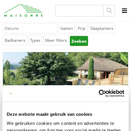
Over Maisonne
Gasten
Prijs
Slaapkamers
Waarom Maisonne?
Badkamers
Types
Meer filters
Zoeken
Affiliates
Vacatures
Verhuur je vakantiehuis
Contact
Algemeen
Jules
Algemene voorwaarden
Prigonrieux (Nouvelle-Aquitaine)
Deze website maakt gebruik van cookies
Vakantiehuis Jules is een voormalig wijnpakhuis en bevindt zich
Privacy verklaring
We gebruiken cookies om content en advertenties te
midden in de uitgestrekte wijngaarden van Bergerac. De twee
personaliseren, om functies voor social media te bieden