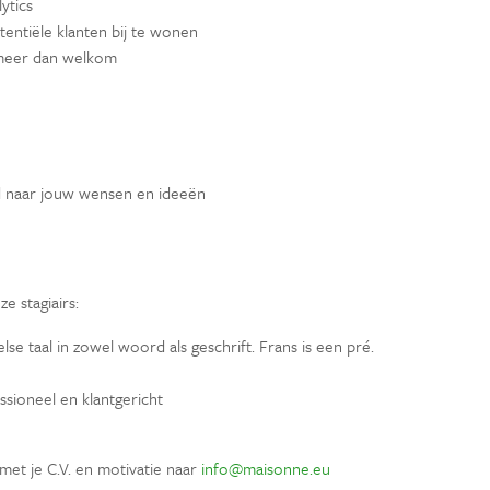
ytics
entiële klanten bij te wonen
n meer dan welkom
rd naar jouw wensen en ideeën
e stagiairs:
e taal in zowel woord als geschrift. Frans is een pré.
ssioneel en klantgericht
met je C.V. en motivatie naar
info@maisonne.eu