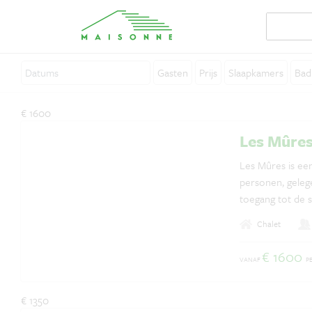
Over Maisonne
Gasten
Prijs
Slaapkamers
Bad
Waarom Maisonne?
Affiliates
€ 1600
Vacatures
Les Mûre
Verhuur je vakantiehuis
Les Mûres is een
personen, gelege
Contact
toegang tot de 
centrale open h
Chalet
uitzicht op berge
€ 1600
VANAF
P
Vragen? Whatsapp ons!
+31 6 42 10 99 23
€ 1350