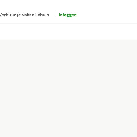
Verhuur je vakantiehuis
Inloggen
erhuurders
loggen
Veilig betalen via