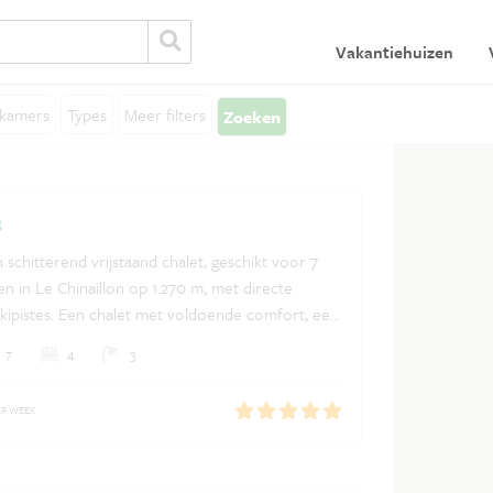
Vakantiehuizen
Algemeen
V
kamers
Types
Meer filters
Zoeken
Algemene voorwaarden
In
Privacy verklaring
Verzekeringen
s
Ontdek Frankrijk
 schitterend vrijstaand chalet, geschikt voor 7
n in Le Chinaillon op 1.270 m, met directe
Vakantiehuis huren in Frankrijk
skipistes. Een chalet met voldoende comfort, een
aard, sauna en een groot terras met panoramisch
7
4
3
n en vallei.
ER WEEK