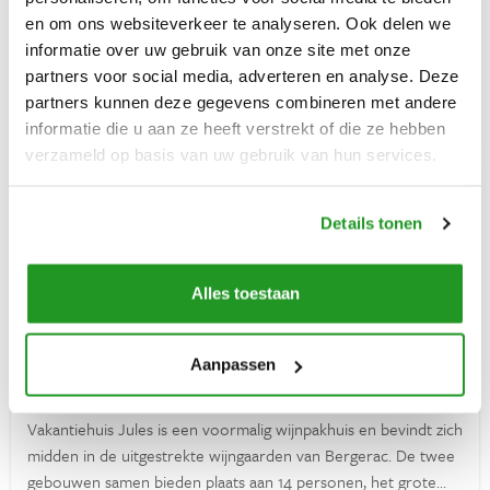
Verzekeringen
toegang tot de skipistes. Een chalet met voldoende comfort,
en om ons websiteverkeer te analyseren. Ook delen we
een centrale open haard, sauna en een groot terras met
informatie over uw gebruik van onze site met onze
Ontdek Frankrijk
Chalet
7
4
3
panoramisch uitzicht op bergen en vallei.
partners voor social media, adverteren en analyse. Deze
Vakantiehuis huren in Frankrijk
partners kunnen deze gegevens combineren met andere
€ 1600
VANAF
PER WEEK
informatie die u aan ze heeft verstrekt of die ze hebben
verzameld op basis van uw gebruik van hun services.
Verhuurders
Inloggen
Details tonen
Alles toestaan
Vragen? Whatsapp ons!
Jules
Aanpassen
+31 6 42 10 99 23
Prigonrieux (Nouvelle-Aquitaine)
Vakantiehuis Jules is een voormalig wijnpakhuis en bevindt zich
midden in de uitgestrekte wijngaarden van Bergerac. De twee
gebouwen samen bieden plaats aan 14 personen, het grote