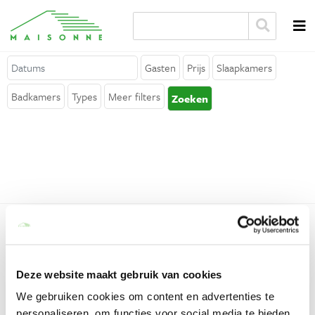
Over Maisonne
Gasten
Prijs
Slaapkamers
Waarom Maisonne?
Badkamers
Types
Meer filters
Zoeken
Affiliates
Vacatures
Verhuur je vakantiehuis
Contact
Er zijn geen resultaten gevonden binnen dit departement.
Algemeen
De resultaten voor deze regio worden getoond.
Algemene voorwaarden
Deze website maakt gebruik van cookies
Privacy verklaring
We gebruiken cookies om content en advertenties te
personaliseren, om functies voor social media te bieden