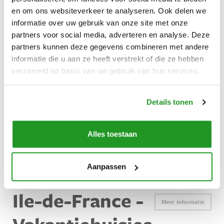
Verzekeringen
en om ons websiteverkeer te analyseren. Ook delen we
informatie over uw gebruik van onze site met onze
Ontdek Frankrijk
partners voor social media, adverteren en analyse. Deze
Vakantiehuis huren in Frankrijk
partners kunnen deze gegevens combineren met andere
informatie die u aan ze heeft verstrekt of die ze hebben
Cosy Loft 5min Paris
verzameld op basis van uw gebruik van hun services.
Verhuurders
Ivry-sur-Seine (Ile-de-France)
Slechts 5 minuten van Parijs, welkom in deze voormalige
Inloggen
Details tonen
fabriek. Ontdek deze industriële loft (max 4 personen) met
voldoende zonlicht en rustige ligging.
Alles toestaan
Appartement
3
2
1
Vragen? Whatsapp ons!
€ 1000
VANAF
PER WEEK
Aanpassen
+31 6 42 10 99 23
Ile-de-France -
Meer informatie