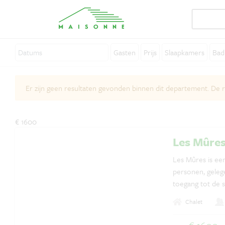
Over Maisonne
Gasten
Prijs
Slaapkamers
Bad
Waarom Maisonne?
Affiliates
Er zijn geen resultaten gevonden binnen dit departement. De
Vacatures
Verhuur je vakantiehuis
€ 1600
Contact
Les Mûre
Les Mûres is een
personen, gelege
toegang tot de 
centrale open h
Vragen? Whatsapp ons!
Chalet
uitzicht op berge
+31 6 42 10 99 23