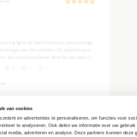
ER WEEK
Nederlands
Frans
Engels
woning ligt in de stad Montluçon, een prachtige
inneringen aan het verleden. Dit vakantiehuis is
 door de ruime woonkamer doet het zijn naam eer
6
3
1
 WEEK
ik van cookies
achée
ontent en advertenties te personaliseren, om functies voor soci
ntiewoning in Lescheraines, gebouwd in een
erkeer te analyseren. Ook delen we informatie over uw gebruik 
ur en omgetoverd tot een warme, lichte en
cial media, adverteren en analyse. Deze partners kunnen deze