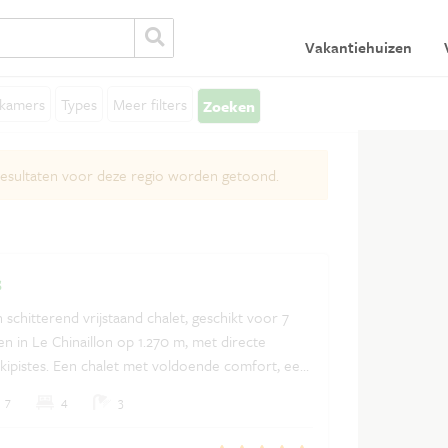
Vakantiehuizen
Algemeen
V
kamers
Types
Meer filters
Zoeken
Algemene voorwaarden
In
Privacy verklaring
 resultaten voor deze regio worden getoond.
Verzekeringen
Ontdek Frankrijk
Vakantiehuis huren in Frankrijk
s
 schitterend vrijstaand chalet, geschikt voor 7
n in Le Chinaillon op 1.270 m, met directe
skipistes. Een chalet met voldoende comfort, een
aard, sauna en een groot terras met panoramisch
7
4
3
n en vallei.