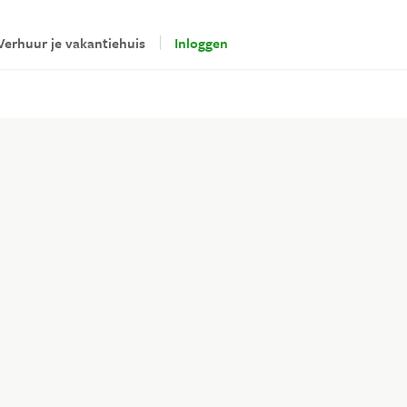
Verhuur je vakantiehuis
Inloggen
erhuurders
loggen
Veilig betalen via