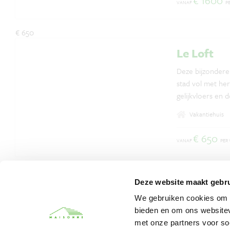
€ 1600
VANAF
P
€ 650
Le Loft
Deze bijzondere 
stad vol met her
gelijkvloers en
aan.
Vakantiehuis
€ 650
VANAF
PER
€ 575
Deze website maakt gebru
Maison C
We gebruiken cookies om c
Een unieke vaka
bieden en om ons websitev
voormalige schu
met onze partners voor so