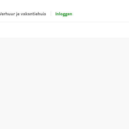
Verhuur je vakantiehuis
Inloggen
erhuurders
loggen
Veilig betalen via