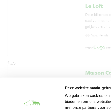
Le Loft
Deze bijzondere 
stad vol met her
gelijkvloers en
aan.
Vakantiehuis
€ 650
VANAF
PER
€ 575
Maison C
Een unieke vaka
voormalige schu
Deze website maakt gebru
ruime verblijfpl
We gebruiken cookies om c
Bauges. De woni
bieden en om ons websitev
Vakantiehuis
terras met direc
met onze partners voor so