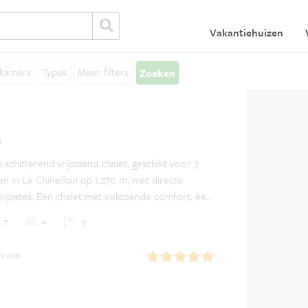
Vakantiehuizen
Algemeen
V
kamers
Types
Meer filters
Zoeken
Algemene voorwaarden
In
Privacy verklaring
Verzekeringen
s
Ontdek Frankrijk
 schitterend vrijstaand chalet, geschikt voor 7
n in Le Chinaillon op 1.270 m, met directe
Vakantiehuis huren in Frankrijk
skipistes. Een chalet met voldoende comfort, een
aard, sauna en een groot terras met panoramisch
7
4
3
n en vallei.
ER WEEK