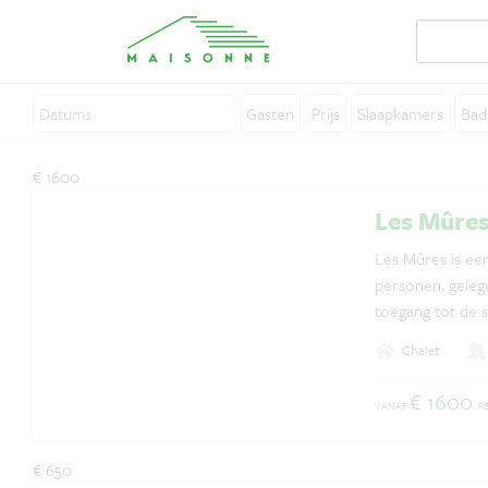
Over Maisonne
Gasten
Prijs
Slaapkamers
Bad
Waarom Maisonne?
Affiliates
€ 1600
Vacatures
Les Mûre
Verhuur je vakantiehuis
Les Mûres is een
personen, gelege
Contact
toegang tot de 
centrale open h
Chalet
uitzicht op berge
€ 1600
VANAF
P
Vragen? Whatsapp ons!
+31 6 42 10 99 23
€ 650