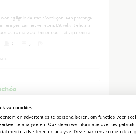
woning ligt in de stad Montluçon, een prachtige
Nederlands
Frans
Engels
inneringen aan het verleden. Dit vakantiehuis is
 door de ruime woonkamer doet het zijn naam eer
6
3
1
 WEEK
achée
ntiewoning in Lescheraines, gebouwd in een
ur en omgetoverd tot een warme, lichte en
ik van cookies
aats midden in de natuur van het Massif des
ontent en advertenties te personaliseren, om functies voor soci
ng biedt veel comfort, grote open ruimtes en
erkeer te analyseren. Ook delen we informatie over uw gebruik 
7
3
1
t contact met de natuur.
cial media, adverteren en analyse. Deze partners kunnen deze