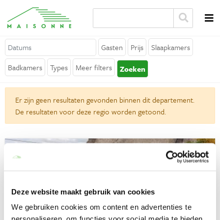
Over Maisonne
Gasten
Prijs
Slaapkamers
Waarom Maisonne?
Badkamers
Types
Meer filters
Zoeken
Affiliates
Vacatures
Er zijn geen resultaten gevonden binnen dit departement.
De resultaten voor deze regio worden getoond.
Verhuur je vakantiehuis
Contact
Algemeen
Algemene voorwaarden
Deze website maakt gebruik van cookies
Privacy verklaring
We gebruiken cookies om content en advertenties te
personaliseren, om functies voor social media te bieden