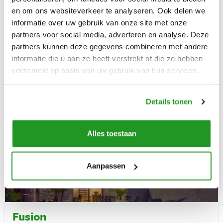
La Chaumière
Verzekeringen
en om ons websiteverkeer te analyseren. Ook delen we
Brouains (Normandië)
informatie over uw gebruik van onze site met onze
Ontdek Frankrijk
partners voor social media, adverteren en analyse. Deze
Dit huis is ideaal voor natuurliefhebbers, vissers en
Vakantiehuis huren in Frankrijk
partners kunnen deze gegevens combineren met andere
wandelaars. De omgeving biedt een scala aan wandel- en
informatie die u aan ze heeft verstrekt of die ze hebben
fietspaden, evenals bezienswaardigheden zoals de watervallen
verzameld op basis van uw gebruik van hun services.
van Mortain, Mont Saint Michel en historische sites. Het huisje
Verhuurders
Vakantiehuis
9
3
2
is een uitstekende keuze voor een ontspannen vakantie in het
landelijke Normandië, met veel buitenactiviteiten en rust.
Inloggen
€ 1050
Details tonen
VANAF
PER WEEK
Alles toestaan
Vragen? Whatsapp ons!
Aanpassen
+31 6 42 10 99 23
Fusion