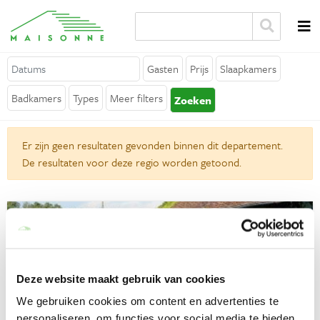
Over Maisonne
Gasten
Prijs
Slaapkamers
Waarom Maisonne?
Badkamers
Types
Meer filters
Zoeken
Affiliates
Vacatures
Er zijn geen resultaten gevonden binnen dit departement.
De resultaten voor deze regio worden getoond.
Verhuur je vakantiehuis
Contact
Algemeen
Algemene voorwaarden
Deze website maakt gebruik van cookies
Privacy verklaring
We gebruiken cookies om content en advertenties te
personaliseren, om functies voor social media te bieden