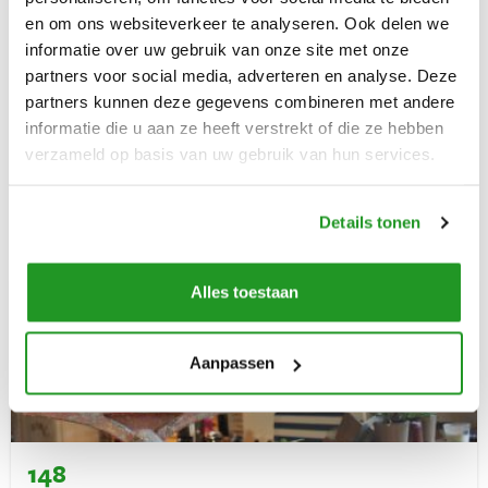
Petit Decize
Verzekeringen
en om ons websiteverkeer te analyseren. Ook delen we
Fours (Bourgogne-Franche-Comté)
informatie over uw gebruik van onze site met onze
Ontdek Frankrijk
partners voor social media, adverteren en analyse. Deze
Dit vakantiehuisje met zwembad is gelegen in de regio
Vakantiehuis huren in Frankrijk
partners kunnen deze gegevens combineren met andere
Bourgondië. Je komt hier volledig tot rust in het leuke dorpje
informatie die u aan ze heeft verstrekt of die ze hebben
Fours.
verzameld op basis van uw gebruik van hun services.
Verhuurders
Vakantiehuis
3
1
1
Inloggen
€ 400
Details tonen
VANAF
PER WEEK
Alles toestaan
Vragen? Whatsapp ons!
Aanpassen
+31 6 42 10 99 23
148