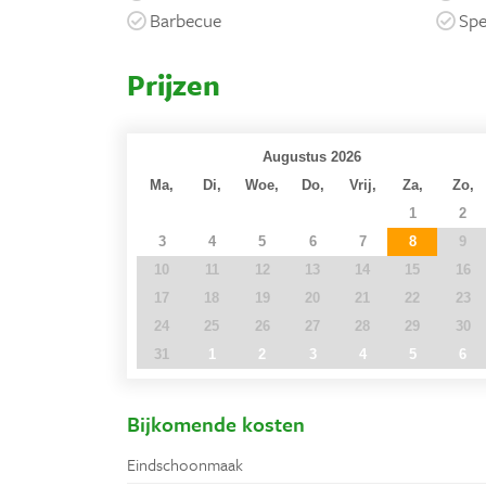
Barbecue
Spe
Prijzen
Augustus 2026
Ma,
Di,
Woe,
Do,
Vrij,
Za,
Zo,
27
28
29
30
31
1
2
3
4
5
6
7
8
9
10
11
12
13
14
15
16
17
18
19
20
21
22
23
24
25
26
27
28
29
30
31
1
2
3
4
5
6
Bijkomende kosten
Eindschoonmaak