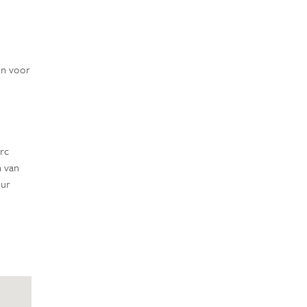
en voor
rc
n van
uur