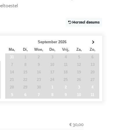
eltoestel
Herstel datums
September 2026
Ma,
Di,
Woe,
Do,
Vrij,
Za,
Zo,
31
1
2
3
4
5
6
7
8
9
10
11
12
13
14
15
16
17
18
19
20
21
22
23
24
25
26
27
28
29
30
1
2
3
4
5
6
7
8
9
10
11
€ 30,00