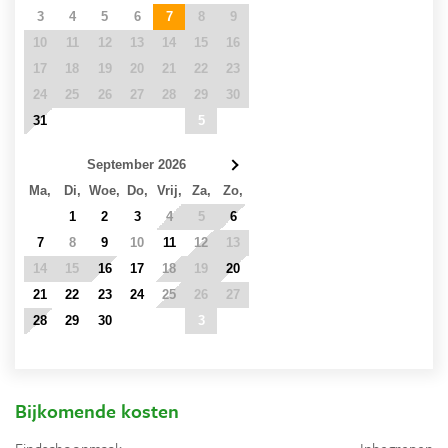
3
4
5
6
7
8
9
10
11
12
13
14
15
16
17
18
19
20
21
22
23
24
25
26
27
28
29
30
31
1
2
3
4
5
6
September 2026
Ma,
Di,
Woe,
Do,
Vrij,
Za,
Zo,
31
1
2
3
4
5
6
7
8
9
10
11
12
13
14
15
16
17
18
19
20
21
22
23
24
25
26
27
28
29
30
1
2
3
4
5
6
7
8
9
10
11
Bijkomende kosten
Eindschoonmaak
Inbegrepen