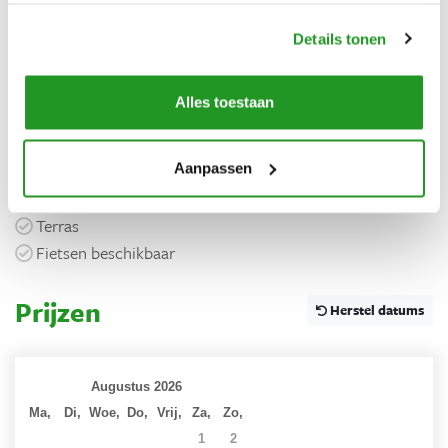
Algemeen
Details tonen
Airconditioning
Vrijstaand
Zwembad
Alles toestaan
Privé parkeerplaats
Aanpassen
Buiten
Terras
Fietsen beschikbaar
Prijzen
Herstel datums
Augustus 2026
Ma,
Di,
Woe,
Do,
Vrij,
Za,
Zo,
27
28
29
30
31
1
2