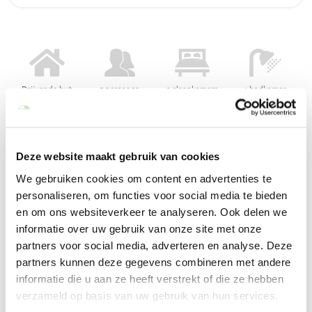
Drijvende hut
5 personen
2 slaapkamers
1 badkamer
Sidney
Deze website maakt gebruik van cookies
Sidney is een bijzondere accommodatie voor 5 personen in de
Vaucluse, Zuid-Frankrijk. De hut is omringd door de natuur en ligt
We gebruiken cookies om content en advertenties te
op een eco-vriendelijk park. Het ontbijt is inbegrepen en wordt
personaliseren, om functies voor social media te bieden
iedere ochtend op het terras klaargezet. Een onvergetelijk
en om ons websiteverkeer te analyseren. Ook delen we
verblijf, voor het hele gezin!
informatie over uw gebruik van onze site met onze
partners voor social media, adverteren en analyse. Deze
Lees meer
partners kunnen deze gegevens combineren met andere
informatie die u aan ze heeft verstrekt of die ze hebben
Voorzieningen
verzameld op basis van uw gebruik van hun services.