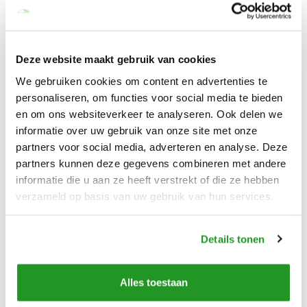
Ontbijt per persoon per nacht
€ 10,00
Huisregels
Deze website maakt gebruik van cookies
Aankomsttijd
15:00
We gebruiken cookies om content en advertenties te
personaliseren, om functies voor social media te bieden
Vertrektijd
10:30
en om ons websiteverkeer te analyseren. Ook delen we
Huisdieren
Niet toegestaan
informatie over uw gebruik van onze site met onze
partners voor social media, adverteren en analyse. Deze
Roken
Niet toegestaan
partners kunnen deze gegevens combineren met andere
informatie die u aan ze heeft verstrekt of die ze hebben
Overige regels
verzameld op basis van uw gebruik van hun services.
In de periode van 1 juni tot 30 september kunt u het platform
geheel tot uw beschikking hebben voor een toeslag van € 75 per
nacht. Als u deze toeslag betaald bent u er zeker van dat de
Details tonen
andere boomhut niet verhuurd wordt tijdens uw verblijf. Mocht
je met meer dan 3 personen verblijven berekenen we een
Alles toestaan
toeslag.