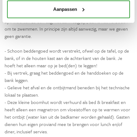
In verband met juridische en veiligheidsredenen is de toegang tot
Aanpassen
het zwembad is alleen mogelijk wanneer de eigenaren aanwezig
zijn. Mochten ze een dag niet aanwezig zijn, dan is het verboden
om te zwemmen. In principe zijn altijd aanwezig, maar we geven
geen garantie.
- Schoon beddengoed wordt verstrekt, ofwel op de tafel, op de
bank, of in de houten kast aan de achterkant van de bank. Je
hoeft het alleen maar op je bed(den) te leggen!
- Bij vertrek, graag het beddengoed en de handdoeken op de
bank leggen.
- Gelieve het afval en de ontbijtmand beneden bij het technische
lokaal te plaatsen.
- Deze kleine boomhut wordt verhuurd als bed & breakfast en
heeft alleen een magnetron om vloeistoffen op te warmen voor
het ontbijt (water kan uit de badkamer worden gehaald). Gasten
dienen hun eigen proviand mee te brengen voor lunch en/of
diner, inclusief servies.