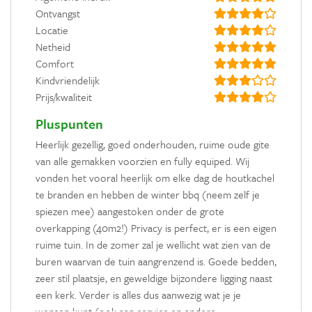
Ontvangst
Locatie
Netheid
Comfort
Kindvriendelijk
Prijs/kwaliteit
Pluspunten
Heerlijk gezellig, goed onderhouden, ruime oude gite
van alle gemakken voorzien en fully equiped. Wij
vonden het vooral heerlijk om elke dag de houtkachel
te branden en hebben de winter bbq (neem zelf je
spiezen mee) aangestoken onder de grote
overkapping (40m2!) Privacy is perfect, er is een eigen
ruime tuin. In de zomer zal je wellicht wat zien van de
buren waarvan de tuin aangrenzend is. Goede bedden,
zeer stil plaatsje, en geweldige bijzondere ligging naast
een kerk. Verder is alles dus aanwezig wat je je
wensen kunt (ook aan servies en andere