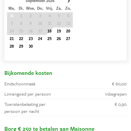
September 2026
Ma,
Di,
Woe,
Do,
Vrij,
Za,
Zo,
31
1
2
3
4
5
6
7
8
9
10
11
12
13
14
15
16
17
18
19
20
21
22
23
24
25
26
27
28
29
30
1
2
3
4
5
6
7
8
9
10
11
Bijkomende kosten
Eindschoonmaak
€ 60,00
Linnengoed per persoon
Inbegrepen
Toeristenbelasting per
€ 0,90
persoon per nacht
Borg € 250 te betalen aan Maisonne