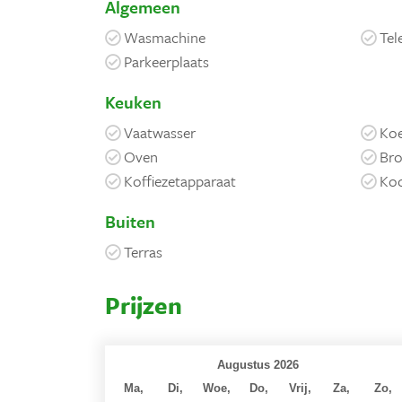
Algemeen
Wasmachine
Tel
Parkeerplaats
Keuken
Vaatwasser
Koe
Oven
Bro
Koffiezetapparaat
Koo
Buiten
Terras
Prijzen
Augustus 2026
Ma,
Di,
Woe,
Do,
Vrij,
Za,
Zo,