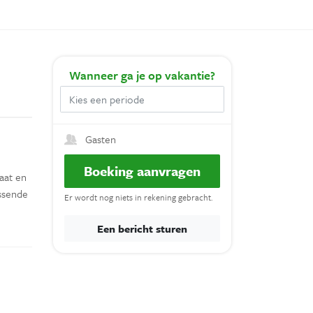
Wanneer
ga je op vakantie?
Gasten
Boeking aanvragen
raat en
assende
Er wordt nog niets in rekening gebracht.
Een bericht sturen