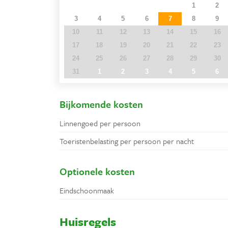
27
28
29
30
31
1
2
3
4
5
6
7
8
9
10
11
12
13
14
15
16
17
18
19
20
21
22
23
24
25
26
27
28
29
30
31
1
2
3
4
5
6
Bijkomende kosten
Linnengoed per persoon
Toeristenbelasting per persoon per nacht
Optionele kosten
Eindschoonmaak
Huisregels