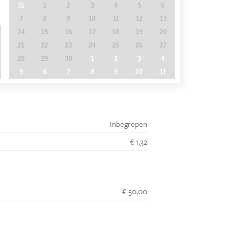
31
1
2
3
4
5
6
7
8
9
10
11
12
13
14
15
16
17
18
19
20
21
22
23
24
25
26
27
28
29
30
1
2
3
4
5
6
7
8
9
10
11
Inbegrepen
€ 1,32
€ 50,00