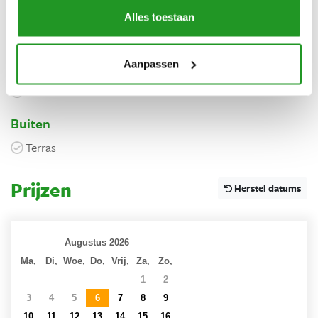
Vrijstaand
Alles toestaan
Parkeerplaats
Keuken
Aanpassen
Koelkast
Buiten
Terras
Prijzen
Herstel datums
Augustus 2026
Ma,
Di,
Woe,
Do,
Vrij,
Za,
Zo,
27
28
29
30
31
1
2
3
4
5
6
7
8
9
10
11
12
13
14
15
16