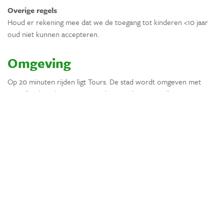
Overige regels
Houd er rekening mee dat we de toegang tot kinderen <10 jaar
oud niet kunnen accepteren.
Omgeving
Op 20 minuten rijden ligt Tours. De stad wordt omgeven met
tientallen kastelen en wijngaarden van de Loire-vallei.
Ligging
Landelijk
Bij een meer of rivier