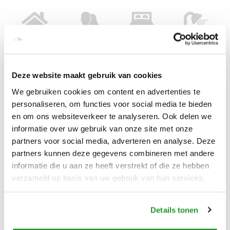
Boot
2 personen
1 slaapkamer
1 badkamer
Pearl
Deze website maakt gebruik van cookies
We gebruiken cookies om content en advertenties te
Pearl is een unieke accommodatie, een boot al dobberend op de
personaliseren, om functies voor social media te bieden
Loire. Observeer tijdens jouw verblijf de schitterende
en om ons websiteverkeer te analyseren. Ook delen we
landschappen van de Loire. Het is een paradijs voor
informatie over uw gebruik van onze site met onze
natuurliefhebbers, vissers, fotografen of vogelspotters. Op een
partners voor social media, adverteren en analyse. Deze
steenworp afstand ligt de authentieke haven van Bréhémont in
partners kunnen deze gegevens combineren met andere
Touraine.
informatie die u aan ze heeft verstrekt of die ze hebben
Lees meer
verzameld op basis van uw gebruik van hun services.
Voorzieningen
Details tonen
Algemeen