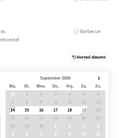
ras
Barbecue
eltoestel
Herstel datums
September 2026
Ma,
Di,
Woe,
Do,
Vrij,
Za,
Zo,
31
1
2
3
4
5
6
7
8
9
10
11
12
13
14
15
16
17
18
19
20
21
22
23
24
25
26
27
28
29
30
1
2
3
4
5
6
7
8
9
10
11