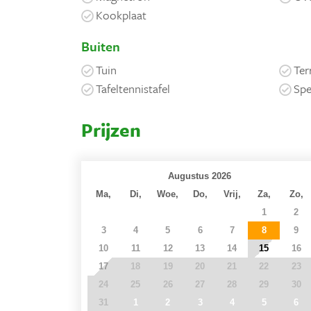
Kookplaat
Buiten
Tuin
Ter
Tafeltennistafel
Spe
Prijzen
Augustus 2026
Ma,
Di,
Woe,
Do,
Vrij,
Za,
Zo,
27
28
29
30
31
1
2
3
4
5
6
7
8
9
10
11
12
13
14
15
16
17
18
19
20
21
22
23
24
25
26
27
28
29
30
31
1
2
3
4
5
6