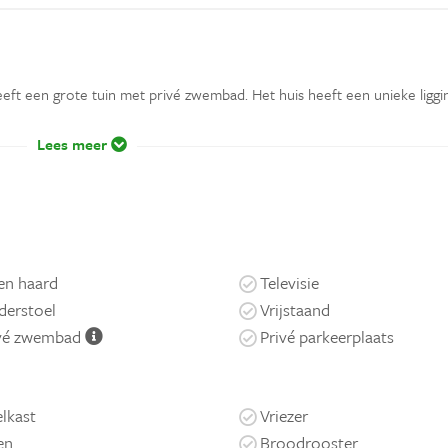
eeft een grote tuin met privé zwembad. Het huis heeft een unieke liggin
Lees meer
n haard
Televisie
derstoel
Vrijstaand
ivé zwembad
Privé parkeerplaats
lkast
Vriezer
en
Broodrooster