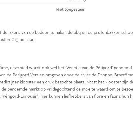
Niet toegestaan
lf de lakens van de bedden te halen, de bbq en de prullenbakken scho
osten € 15 per uur.
antôme, deze stad wordt ook wel het ‘Venetië van de Périgord’ genoemd
 van de Perigord Vert en omgeven door de rivier de Dronne. Brantôme
edictijner klooster een druk bezochte plaats. Naast het klooster zijn d
en de beroemde markt op vrijdagochtend de moeite waard om te bezoe
Périgord-Limousin’, hier kunnen liefhebbers van flora en fauna hun h