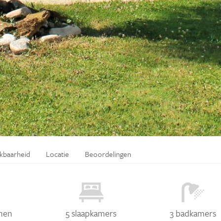
ikbaarheid
Locatie
Beoordelingen
nen
5 slaapkamers
3 badkamers