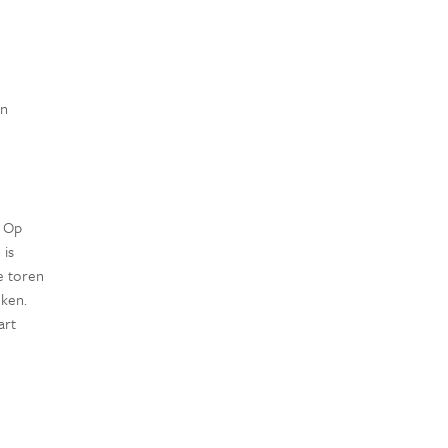
on
. Op
 is
e toren
ken.
art