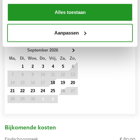
3
4
5
6
7
8
9
Alles toestaan
10
11
12
13
14
15
16
17
18
19
20
21
22
23
24
25
26
27
28
29
30
Aanpassen
31
1
2
3
4
5
6
September 2026
Ma,
Di,
Woe,
Do,
Vrij,
Za,
Zo,
31
1
2
3
4
5
6
7
8
9
10
11
12
13
14
15
16
17
18
19
20
21
22
23
24
25
26
27
28
29
30
1
2
3
4
5
6
7
8
9
10
11
Bijkomende kosten
Eindschoonmaak
€ 80,00