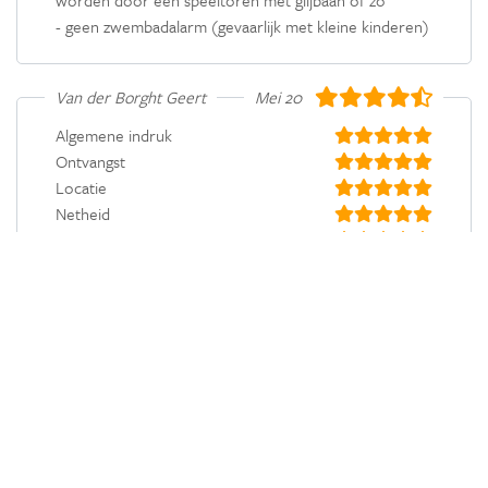
- geen zwembadalarm (gevaarlijk met kleine kinderen)
Van der Borght Geert
Mei 2019
Algemene indruk
Ontvangst
Locatie
Netheid
Comfort
Kindvriendelijk
Prijs/kwaliteit
Pluspunten
rustig, sfeervol met mooi uitzicht op de vallei
Minpunten
geen mogelijkheid om de badkamer apart te
verwarmen op koudere ochtenden