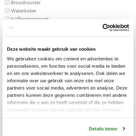
Broodrooster
Waterkoker
Koffiezetapparaat
Kookplaat
Buiten
Deze website maakt gebruik van cookies
Tuin
Terras
We gebruiken cookies om content en advertenties te
personaliseren, om functies voor social media te bieden
Barbecue
en om ons websiteverkeer te analyseren. Ook delen we
Jeu de boules baan
informatie over uw gebruik van onze site met onze
partners voor social media, adverteren en analyse. Deze
Prijzen
Herstel datums
partners kunnen deze gegevens combineren met andere
informatie die u aan ze heeft verstrekt of die ze hebben
verzameld op basis van uw gebruik van hun services.
Augustus 2026
Ma,
Di,
Woe,
Do,
Vrij,
Za,
Zo,
Details tonen
27
28
29
30
31
1
2