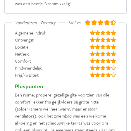
was een beetje "krammikkelig".
Vanfleteren - Demory
Mei 2019
Algemene indruk
Ontvangst
Locatie
Netheid
Comfort
Kindvriendelijk
Prijs/kwaliteit
Pluspunten
Een ruime, propere, gezellige gîte voorzien van alle
comfort, lekker fris gelijkvloers bij grote hitte
(zolderkamers wel heel warm, maar er staan
ventilators), ook het zwembad was een welkome
afkoeling en het schaduwrijke terras was voor ons
ook een pluspunt. De eigenaars staan steeds klaar om