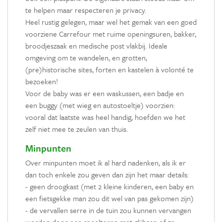
te helpen maar respecteren je privacy.
Heel rustig gelegen, maar wel het gemak van een goed
voorziene Carrefour met ruime openingsuren, bakker,
broodjeszaak en medische post vlakbij. Ideale
omgeving om te wandelen, en grotten,
(pre)historische sites, forten en kastelen à volonté te
bezoeken!
Voor de baby was er een waskussen, een badje en
een buggy (met wieg en autostoeltje) voorzien:
vooral dat laatste was heel handig, hoefden we het
zelf niet mee te zeulen van thuis.
Minpunten
Over minpunten moet ik al hard nadenken, als ik er
dan toch enkele zou geven dan zijn het maar details:
- geen droogkast (met 2 kleine kinderen, een baby en
een fietsgekke man zou dit wel van pas gekomen zijn)
- de vervallen serre in de tuin zou kunnen vervangen
worden door een speeltoren met glijbaan of zo