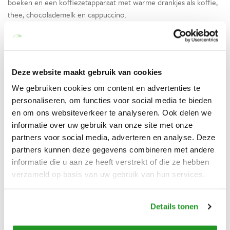
boeken en een koffiezetapparaat met warme drankjes als koffie,
thee, chocolademelk en cappuccino.
Lees meer
Voorzieningen
Deze website maakt gebruik van cookies
Algemeen
We gebruiken cookies om content en advertenties te
Vrijstaand
personaliseren, om functies voor social media te bieden
Privé jacuzzi
en om ons websiteverkeer te analyseren. Ook delen we
Privé parkeerplaats
informatie over uw gebruik van onze site met onze
partners voor social media, adverteren en analyse. Deze
Keuken
partners kunnen deze gegevens combineren met andere
informatie die u aan ze heeft verstrekt of die ze hebben
Koffiezetapparaat
verzameld op basis van uw gebruik van hun services.
Buiten
Terras
Details tonen
Fietsen beschikbaar