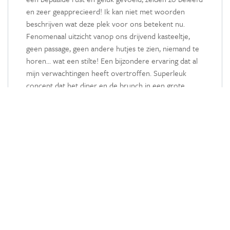
en zeer geapprecieerd! Ik kan niet met woorden
beschrijven wat deze plek voor ons betekent nu.
Fenomenaal uitzicht vanop ons drijvend kasteeltje,
geen passage, geen andere hutjes te zien, niemand te
horen... wat een stilte! Een bijzondere ervaring dat al
mijn verwachtingen heeft overtroffen. Superleuk
concept dat het diner en de brunch in een grote
brievenbus word achtergelaten en elke ochtend en
avond mocht mijn zoontje gaan kijken of het eten er
al was en dan droeg hij het mandje naar ons terras.
We hebben genoten van het zeer lekkere en
uitgebreide diner! De brunch was meer basic voor
ons, maar wel meer dan voldoende en lekker. En
omdat we ook de brunch hadden besteld op de dag
van vertrek moesten we niet om 11u uitchecken zoals
gedacht maar om 13u! Wat een superleuke verrassing
want ik wou nog een late check out bijboeken en heb
deze er gewoon bijgekregen! Veel verse en lokale