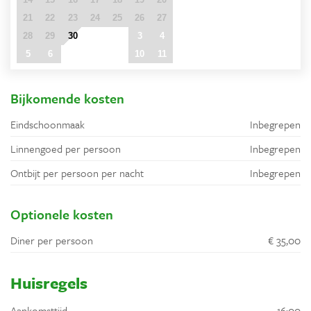
21
22
23
24
25
26
27
28
29
30
1
2
3
4
5
6
7
8
9
10
11
Bijkomende kosten
Eindschoonmaak
Inbegrepen
Linnengoed per persoon
Inbegrepen
Ontbijt per persoon per nacht
Inbegrepen
Optionele kosten
Diner per persoon
€ 35,00
Huisregels
Aankomsttijd
16:00