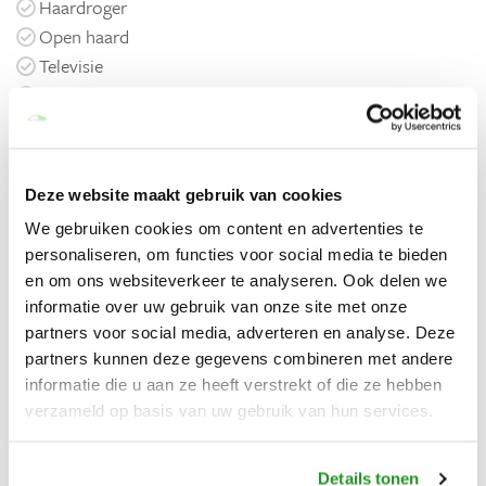
Haardroger
Open haard
Televisie
Babybed
Kinderstoel
Vrijstaand
Wifi
Deze website maakt gebruik van cookies
Privé parkeerplaats
We gebruiken cookies om content en advertenties te
personaliseren, om functies voor social media te bieden
Keuken
en om ons websiteverkeer te analyseren. Ook delen we
Vaatwasser
informatie over uw gebruik van onze site met onze
Koelkast
partners voor social media, adverteren en analyse. Deze
Vriezer
partners kunnen deze gegevens combineren met andere
Magnetron
informatie die u aan ze heeft verstrekt of die ze hebben
verzameld op basis van uw gebruik van hun services.
Oven
Broodrooster
Waterkoker
Details tonen