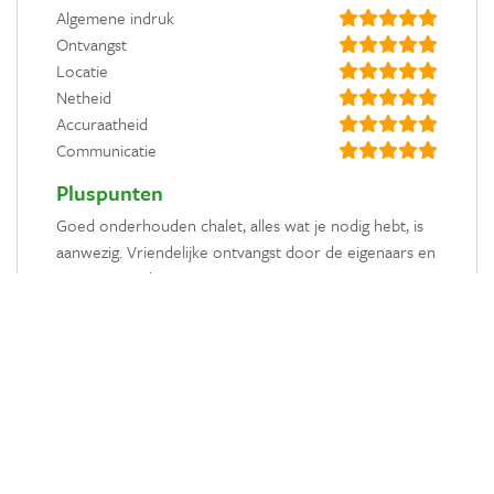
Algemene indruk
Ontvangst
Locatie
Netheid
Accuraatheid
Communicatie
Pluspunten
Goed onderhouden chalet, alles wat je nodig hebt, is
aanwezig. Vriendelijke ontvangst door de eigenaars en
zeer mooi gelegen.
Minpunten
Geen
Wilco van Schijndel
Augustus
2020
Algemene indruk
Ontvangst