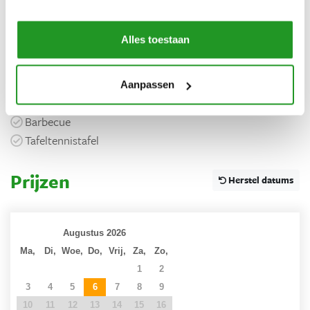
Koffiezetapparaat
Kookplaat
Alles toestaan
Buiten
Tuin
Aanpassen
Terras
Barbecue
Tafeltennistafel
Prijzen
Herstel datums
Augustus 2026
Ma,
Di,
Woe,
Do,
Vrij,
Za,
Zo,
27
28
29
30
31
1
2
3
4
5
6
7
8
9
10
11
12
13
14
15
16