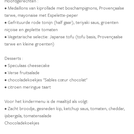
Hoofdgerechten :
• Medaillons van kiprollade met boschampignons, Provençaalse
tarwe, mayonaise met Espelette-peper
• Gefrituurde rode tonijn (half gaar), teriyaki saus, groenten
niçoise en geplette tomaten
• Vegetarische selectie: Japanse tofu (tofu basis, Provençaalse
tarwe en kleine groenten)
Desserts :
• Speculaas cheesecake
• Verse fruitsalade
• chocoladekoekjes "Sables cœur chocolat"
• citroen meringue taart
Voor het kindermenu is de maaltijd als volgt:
• Zacht broodje, gesneden kip, ketchup saus, tomaten, cheddar,
ijsbergsla, tomatensalade
Chocoladekoekjes