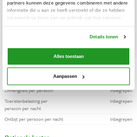
Ma,
Di,
Woe,
Do,
Vrij,
Za,
Zo,
partners kunnen deze gegevens combineren met andere
31
1
2
3
4
5
6
informatie die u aan ze heeft verstrekt of die ze hebben
7
8
9
10
11
12
13
verzameld op basis van uw gebruik van hun services.
14
15
16
17
18
19
20
21
22
23
24
25
26
27
Details tonen
28
29
30
1
2
3
4
5
6
7
8
9
10
11
Alles toestaan
Bijkomende kosten
Aanpassen
Eindschoonmaak
Inbegrepen
Linnengoed per persoon
Inbegrepen
Toeristenbelasting per
Inbegrepen
persoon per nacht
Ontbijt per persoon per nacht
Inbegrepen