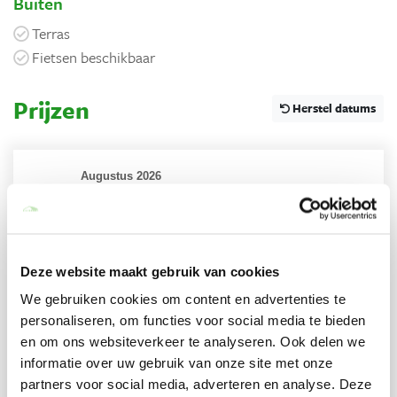
Buiten
Terras
Fietsen beschikbaar
Prijzen
Herstel datums
Augustus 2026
Ma,
Di,
Woe,
Do,
Vrij,
Za,
Zo,
27
28
29
30
31
1
2
3
4
5
6
7
8
9
10
11
12
13
14
15
16
Deze website maakt gebruik van cookies
17
18
19
20
21
22
23
We gebruiken cookies om content en advertenties te
24
25
26
27
28
29
30
personaliseren, om functies voor social media te bieden
31
1
2
3
4
5
6
en om ons websiteverkeer te analyseren. Ook delen we
informatie over uw gebruik van onze site met onze
September 2026
partners voor social media, adverteren en analyse. Deze