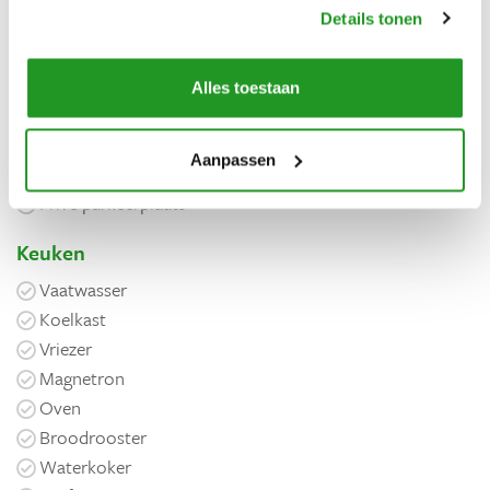
Details tonen
Open haard
Airconditioning
Televisie
Alles toestaan
Babybed
Vrijstaand
Aanpassen
Wifi
Privé parkeerplaats
Keuken
Vaatwasser
Koelkast
Vriezer
Magnetron
Oven
Broodrooster
Waterkoker