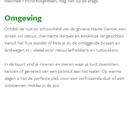
Maximaal 1 hond toegestaan, mag niet op de etage.
Omgeving
Ontdek de rust en schoonheid van de groene Haute-Vienne, een
streek vol natuur, charmante dorpjes en eindeloze vergezichten.
Vanuit het huis wandel of fiets je zo de omliggende bossen en
landwegen in – ideaal voor natuurliefhebbers en rustzoekers.
In de buurt vind je rivieren en meren waar je kunt zwemmen,
kanoën of genieten van een picknick aan het water. Op warme
dagen is het de perfecte plek voor een verfrissende duik of een
ontspannen middag in de zon.
Bezoek sfeervolle Franse dorpjes zoals Le Dorat, Montmorillon
en Bellac, met gezellige terrasjes, markten en lokale restaurants.
Ook de grotere stad Limoges ligt op rijafstand en is zeker een
bezoek waard voor cultuur, winkels en porselein.