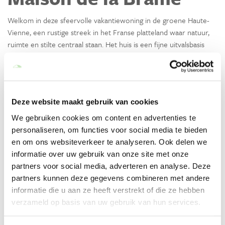
Welkom in deze sfeervolle vakantiewoning in de groene Haute-
Vienne, een rustige streek in het Franse platteland waar natuur,
ruimte en stilte centraal staan. Het huis is een fijne uitvalsbasis
voor gezinnen en vriendengroepen die samen willen genieten van
tijd met elkaar, lange avonden en het ontspannen Franse
buitenleven.
Deze website maakt gebruik van cookies
Binnen verblijf je comfortabel in een warm en praktisch ingericht
huis, terwijl je buiten alle ruimte hebt om te ontspannen in de tuin
We gebruiken cookies om content en advertenties te
of samen te barbecueën. Een plek om tot rust te komen en de
personaliseren, om functies voor social media te bieden
omgeving in je eigen tempo te ontdekken.
en om ons websiteverkeer te analyseren. Ook delen we
Lees meer
informatie over uw gebruik van onze site met onze
partners voor social media, adverteren en analyse. Deze
partners kunnen deze gegevens combineren met andere
Voorzieningen
informatie die u aan ze heeft verstrekt of die ze hebben
verzameld op basis van uw gebruik van hun services.
Algemeen
Wasmachine