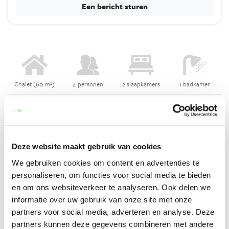
Een bericht sturen
Chalet (60 m²)
4 personen
2 slaapkamers
1 badkamer
De Blokhut
De blokhut is ideaal voor liefhebbers van rust en natuur. Je
Deze website maakt gebruik van cookies
bevindt je hier midden in de garrigue. Wandelen, fietsen, vissen
en natuurverschijnselen zoals het Cirque de Navacelles en de
We gebruiken cookies om content en advertenties te
Cromlechs in de directe omgeving behoren tot de mogelijkheden.
personaliseren, om functies voor social media te bieden
le Cirque de Navacelles et les Cromlechs, sont parmi les
en om ons websiteverkeer te analyseren. Ook delen we
possibilités.
informatie over uw gebruik van onze site met onze
Lees meer
partners voor social media, adverteren en analyse. Deze
partners kunnen deze gegevens combineren met andere