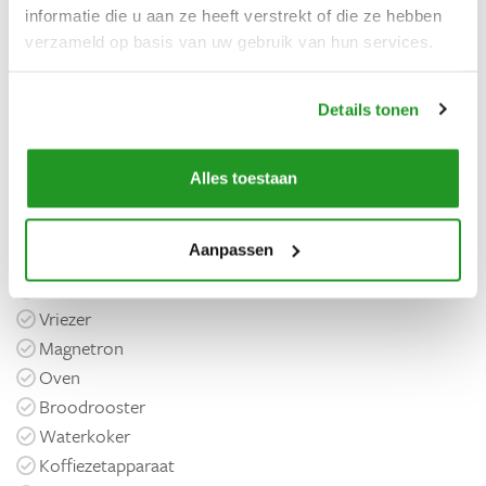
informatie die u aan ze heeft verstrekt of die ze hebben
Voorzieningen
verzameld op basis van uw gebruik van hun services.
Algemeen
Details tonen
Haardroger
Vrijstaand
Privé zwembad
Alles toestaan
Parkeerplaats
Keuken
Aanpassen
Koelkast
Vriezer
Magnetron
Oven
Broodrooster
Waterkoker
Koffiezetapparaat