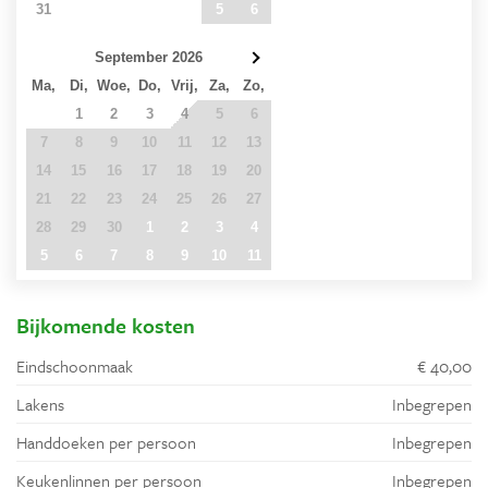
31
1
2
3
4
5
6
September 2026
Ma,
Di,
Woe,
Do,
Vrij,
Za,
Zo,
31
1
2
3
4
5
6
7
8
9
10
11
12
13
14
15
16
17
18
19
20
21
22
23
24
25
26
27
28
29
30
1
2
3
4
5
6
7
8
9
10
11
Bijkomende kosten
Eindschoonmaak
€ 40,00
Lakens
Inbegrepen
Handdoeken per persoon
Inbegrepen
Keukenlinnen per persoon
Inbegrepen