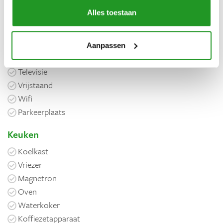
Voorzieningen
Alles toestaan
Algemeen
Wasmachine
Aanpassen
Haardroger
Televisie
Vrijstaand
Wifi
Parkeerplaats
Keuken
Koelkast
Vriezer
Magnetron
Oven
Waterkoker
Koffiezetapparaat