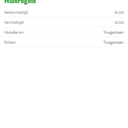
Huisregels
Aankomsttijd
16:00
Vertrektijd
12:00
Huisdieren
Toegestaan
Roken
Toegestaan
Omgeving
Ligging
In een stad