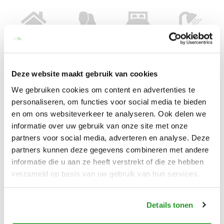
Appartement (30
2 personen
1 slaapkamer
1 badkamer
m²)
Appart sans voisin
Deze website maakt gebruik van cookies
We gebruiken cookies om content en advertenties te
personaliseren, om functies voor social media te bieden
Prachtig appartement zonder buren, gelijkvloers en zonder inkijk!
en om ons websiteverkeer te analyseren. Ook delen we
informatie over uw gebruik van onze site met onze
Gelegen op slechts 10 minuten met de auto van het centrum van
partners voor social media, adverteren en analyse. Deze
Straatsburg, biedt dit comfortabele appartement alles wat je
partners kunnen deze gegevens combineren met andere
nodig hebt voor een aangenaam verblijf. Het appartement
informatie die u aan ze heeft verstrekt of die ze hebben
beschikt over gratis parkeergelegenheid en ligt dichtbij het tram-
verzameld op basis van uw gebruik van hun services.
en busstation, evenals winkels voor al je benodigdheden. Een
ideale plek voor een zorgeloos verblijf!
Lees meer
Details tonen