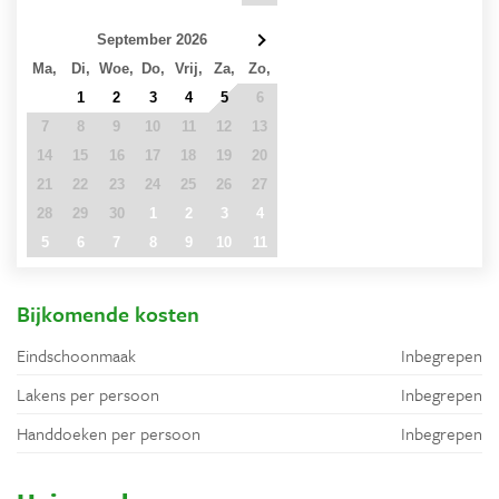
September 2026
Ma,
Di,
Woe,
Do,
Vrij,
Za,
Zo,
31
1
2
3
4
5
6
7
8
9
10
11
12
13
14
15
16
17
18
19
20
21
22
23
24
25
26
27
28
29
30
1
2
3
4
5
6
7
8
9
10
11
Bijkomende kosten
Eindschoonmaak
Inbegrepen
Lakens per persoon
Inbegrepen
Handdoeken per persoon
Inbegrepen