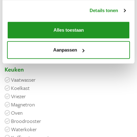
Airconditioning
Details tonen
Vrijstaand
Wifi
Privé parkeerplaats
Alles toestaan
Privé zwembad
Privé jacuzzi
Aanpassen
Hammam
Keuken
Vaatwasser
Koelkast
Vriezer
Magnetron
Oven
Broodrooster
Waterkoker