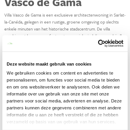
Vasco de Gama
Villa Vasco de Gama is een exclusieve architectenwoning in Sarlat-
la-Canéda, gelegen in een rustige, groene omgeving op slechts
enkele minuten van het historische stadscentrum. De villa
combineert luxe en comfort met een unieke indeling, waarbij alle
ruimtes rondom een centraal gelegen patio zijn gebouwd. Met
een privézwembad, spa en fitnessruimte biedt deze villa alles wat
je nodig hebt voor een ontspannen en stijlvol verblijf.
Lees meer
Deze website maakt gebruik van cookies
We gebruiken cookies om content en advertenties te
personaliseren, om functies voor social media te bieden
Voorzieningen
en om ons websiteverkeer te analyseren. Ook delen we
Algemeen
informatie over uw gebruik van onze site met onze
partners voor social media, adverteren en analyse. Deze
Wasmachine
partners kunnen deze gegevens combineren met andere
Wasdroger
informatie die u aan ze heeft verstrekt of die ze hebben
Haardroger
verzameld op basis van uw gebruik van hun services.
Strijkijzer