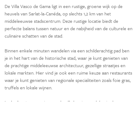
De Villa Vasco de Gama ligt in een rustige, groene wijk op de
heuvels van Sarlat-la-Canéda, op slechts 1,2 km van het
middeleeuwse stadscentrum. Deze rustige locatie biedt de
perfecte balans tussen natuur en de nabijheid van de culturele en
culinaire schatten van de stad.
Binnen enkele minuten wandelen via een schilderachtig pad ben
je in het hart van de historische stad, waar je kunt genieten van
de prachtige middeleeuwse architectuur, gezellige straatjes en
lokale markten. Hier vind je ook een ruime keuze aan restaurants
waar je kunt genieten van regionale specialiteiten zoals foie gras,
truffels en lokale wijnen.
In de directe omgeving van de villa kun je wandelen in de
omliggende bossen, bijvoorbeeld in de nabijgelegen eikenbossen,
of de beroemde kastelen van de Dordogne ontdekken, zoals
Château de Castelnaud en Château de Beynac. Ook zijn er veel
mogelijkheden voor actieve bezigheden, zoals fietstochten en het