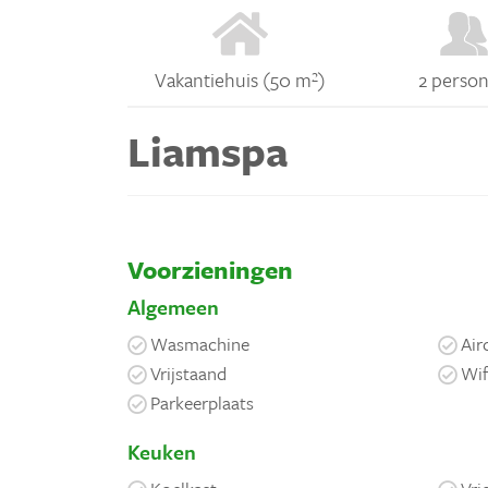
Vakantiehuis (50 m²)
2 perso
Liamspa
Voorzieningen
Algemeen
Wasmachine
Air
Vrijstaand
Wif
Parkeerplaats
Keuken