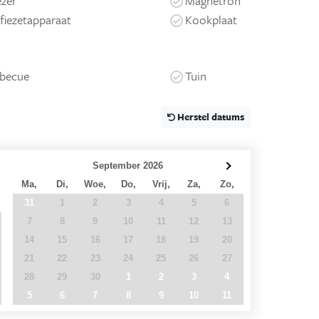
ezer
Magnetron
fiezetapparaat
Kookplaat
becue
Tuin
Herstel datums
September 2026
Ma,
Di,
Woe,
Do,
Vrij,
Za,
Zo,
31
1
2
3
4
5
6
7
8
9
10
11
12
13
14
15
16
17
18
19
20
21
22
23
24
25
26
27
28
29
30
1
2
3
4
5
6
7
8
9
10
11