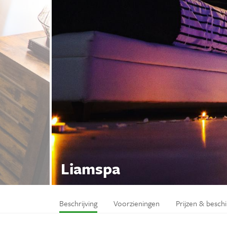
Liamspa
Beschrijving
Voorzieningen
Prijzen & besch