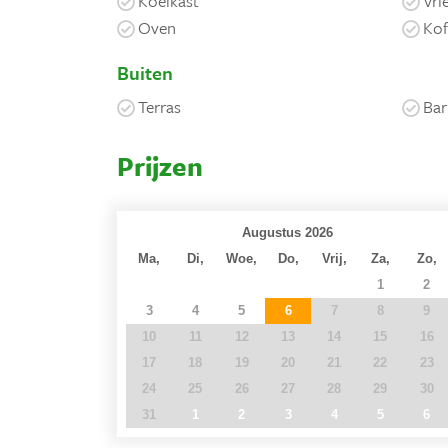
Koelkast
Vri
Oven
Kof
Buiten
Terras
Bar
Prijzen
Augustus 2026
Ma,
Di,
Woe,
Do,
Vrij,
Za,
Zo,
27
28
29
30
31
1
2
3
4
5
6
7
8
9
10
11
12
13
14
15
16
17
18
19
20
21
22
23
24
25
26
27
28
29
30
31
1
2
3
4
5
6