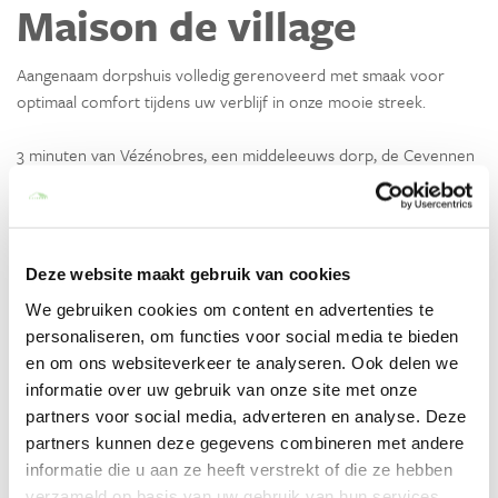
Maison de village
Aangenaam dorpshuis volledig gerenoveerd met smaak voor
optimaal comfort tijdens uw verblijf in onze mooie streek.
3 minuten van Vézénobres, een middeleeuws dorp, de Cevennen
op minder dan 45 minuten met de auto en 1 uur van de eerste
stranden van de Camargue.
Dit huis is gelegen in een klein rustig dorpje, aan de voet van
Deze website maakt gebruik van cookies
wandelpaden, racefietscircuit en zelfs mountainbiken.
We gebruiken cookies om content en advertenties te
personaliseren, om functies voor social media te bieden
De natuur dichterbij.
en om ons websiteverkeer te analyseren. Ook delen we
informatie over uw gebruik van onze site met onze
Profiteer van een balkon voor ontbijt en/of aperitieven met
partners voor social media, adverteren en analyse. Deze
uitzicht op onze heuvels. Dan aan de achterkant van het huis een
partners kunnen deze gegevens combineren met andere
terras in volledige privacy om te genieten tijdens uw dutjes,
informatie die u aan ze heeft verstrekt of die ze hebben
maaltijden etc...
verzameld op basis van uw gebruik van hun services.