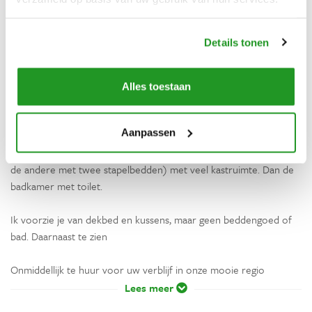
Op de begane grond een entree met toilet en een ruimte met de
wasmachine
Details tonen
Op de eerste verdieping een volledig ingerichte landelijke keuken
(oven, koelkast, Nespresso koffiemachine, waterkoker,
Alles toestaan
broodrooster en magnetron). Een tafel met 4 stoelen en de
woonkamer om te relaxen, een boek te lezen...genieten!
Aanpassen
Op de 2e verdieping twee slaapkamers (1 tweepersoonsbed en
de andere met twee stapelbedden) met veel kastruimte. Dan de
badkamer met toilet.
Ik voorzie je van dekbed en kussens, maar geen beddengoed of
bad. Daarnaast te zien
Onmiddellijk te huur voor uw verblijf in onze mooie regio
Lees meer