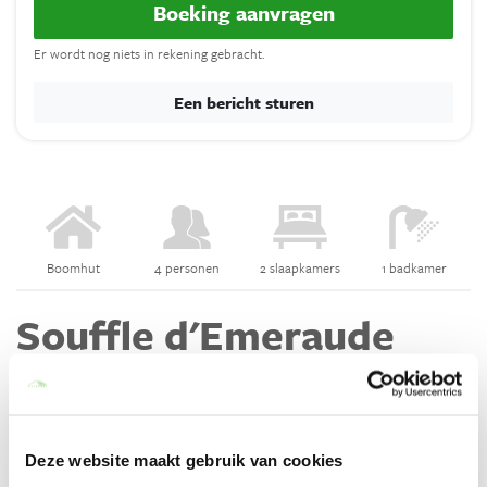
Boeking aanvragen
Er wordt nog niets in rekening gebracht.
Een bericht sturen
Boomhut
4 personen
2 slaapkamers
1 badkamer
Souffle d'Emeraude
Souffle d’Emeraude ligt verscholen tussen de bomen aan de rand
van een turquoise vijver. Verblijf met familie of geliefden
middenin de natuur en geniet van een sprookjesachtig verblijf.
Deze website maakt gebruik van cookies
Lees meer