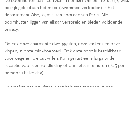
bosrijk gebied aan het meer (zwemmen verboden) in het
departement Oise, 75 min. ten noorden van Parijs. Alle
boomhutten liggen van elkaar verspreid en bieden voldoende
privacy.
Ontdek onze charmante dwerggeiten, onze varkens en onze
kippen, in onze mini-boerderij. Ook onze boot is beschikbaar
voor degenen die dat willen. Kom gerust eens langs bij de
receptie voor een rondleiding of om fietsen te huren ( € 5 per
persoon / halve dag).
Le Manège des Bruyères is het hele jaar geopend, in een
aangename omgeving in het dorp Lacroix-Saint-Ouen (25 min).
Gelegen aan de rand van het bos van Compiègne, hebben we
directe toegang tot de vele ruiterpaden, voor uitzonderlijke
paard- of ponyritten. In een vriendelijke en familiale sfeer biedt
de Manège des Bruyères paardrijlessen van beginner tot
gevorderd niveau.