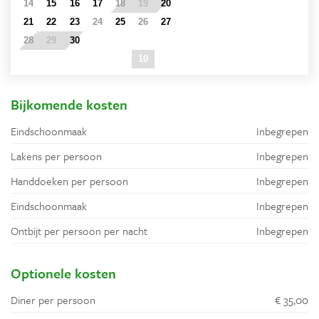
14
15
16
17
18
19
20
21
22
23
24
25
26
27
28
29
30
1
2
3
4
5
6
7
8
9
10
11
Bijkomende kosten
Eindschoonmaak
Inbegrepen
Lakens per persoon
Inbegrepen
Handdoeken per persoon
Inbegrepen
Eindschoonmaak
Inbegrepen
Ontbijt per persoon per nacht
Inbegrepen
Optionele kosten
Diner per persoon
€ 35,00