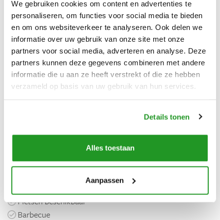
We gebruiken cookies om content en advertenties te
personaliseren, om functies voor social media te bieden
Voorzieningen
en om ons websiteverkeer te analyseren. Ook delen we
Algemeen
informatie over uw gebruik van onze site met onze
partners voor social media, adverteren en analyse. Deze
Vrijstaand
partners kunnen deze gegevens combineren met andere
Privé jacuzzi
informatie die u aan ze heeft verstrekt of die ze hebben
Parkeerplaats
verzameld op basis van uw gebruik van hun services.
Keuken
Details tonen
Koelkast
Oven
Koffiezetapparaat
Alles toestaan
Kookplaat
Aanpassen
Buiten
Fietsen beschikbaar
Barbecue