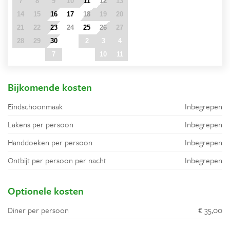
7
8
9
10
11
12
13
14
15
16
17
18
19
20
21
22
23
24
25
26
27
28
29
30
1
2
3
4
5
6
7
8
9
10
11
Bijkomende kosten
Eindschoonmaak
Inbegrepen
Lakens per persoon
Inbegrepen
Handdoeken per persoon
Inbegrepen
Ontbijt per persoon per nacht
Inbegrepen
Optionele kosten
Diner per persoon
€ 35,00