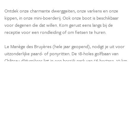
Ontdek onze charmante dwerggeiten, onze varkens en onze
kippen, in onze mini-boerderij. Ook onze boot is beschikbaar
voor degenen die dat willen. Kom gerust eens langs bij de
receptie voor een rondleiding of om fietsen te huren.
Le Manège des Bruyères (hele jaar geopend), nodigt je uit voor
uitzonderlijke paard- of ponyritten. De 18-holes golfbaan van
Château d'Humières ligt in een bosrijk park van 56 hectare, 10 km
ten noorden van Compiègne.
Ontdek het kasteel van Pierrefonds, op 26 minuten van het park.
Een fort uit de 14e eeuw en de uitzonderlijke overblijfselen van
deze periode.
Ligging
Bosrijk
Landelijk