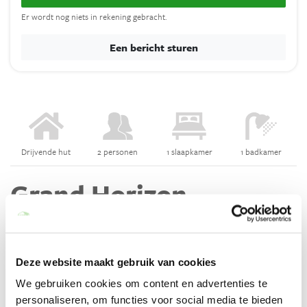
Er wordt nog niets in rekening gebracht.
Een bericht sturen
Drijvende hut
2 personen
1 slaapkamer
1 badkamer
Grand Horizon
Heb je even zin om lekker bij te praten en te genieten van rust en
natuur? Boek dan een overnachting in dit knusse tiny house.
Gebouwd op palen, met zijn unieke en ongelooflijke architectuur
Deze website maakt gebruik van cookies
kijkt hut Grand Horizon uit over een van de grote vijvers. Wat het
We gebruiken cookies om content en advertenties te
huisje helemaal fantastisch maakt is de privé hottub.
personaliseren, om functies voor social media te bieden