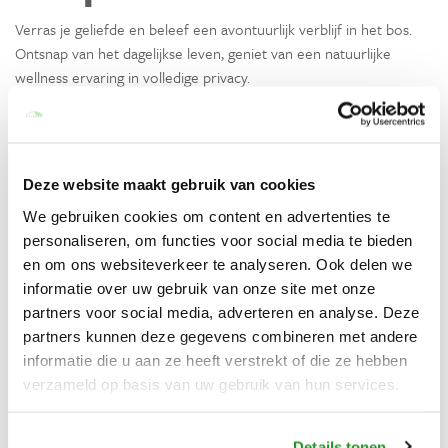
Verras je geliefde en beleef een avontuurlijk verblijf in het bos.
Ontsnap van het dagelijkse leven, geniet van een natuurlijke
wellness ervaring in volledige privacy.
S ‘ochtends wordt het ontbijt onderaan de boomhut voor je
klaargezet, je hoeft alleen het mandje omhoog te trekken via een
touw.
Deze website maakt gebruik van cookies
Lees meer
We gebruiken cookies om content en advertenties te
personaliseren, om functies voor social media te bieden
Voorzieningen
en om ons websiteverkeer te analyseren. Ook delen we
informatie over uw gebruik van onze site met onze
Algemeen
partners voor social media, adverteren en analyse. Deze
Vrijstaand
partners kunnen deze gegevens combineren met andere
informatie die u aan ze heeft verstrekt of die ze hebben
Privé jacuzzi
verzameld op basis van uw gebruik van hun services.
Parkeerplaats
Keuken
Details tonen