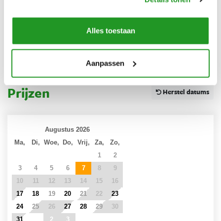
Koffiezetapparaat
Alles toestaan
Buiten
Terras
Fietsen beschikbaar
Aanpassen
Prijzen
Herstel datums
Augustus 2026
Ma,
Di,
Woe,
Do,
Vrij,
Za,
Zo,
27
28
29
30
31
1
2
3
4
5
6
7
8
9
10
11
12
13
14
15
16
17
18
19
20
21
22
23
24
25
26
27
28
29
30
31
1
2
3
4
5
6