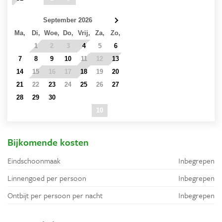
September 2026
Ma,
Di,
Woe,
Do,
Vrij,
Za,
Zo,
31
1
2
3
4
5
6
7
8
9
10
11
12
13
14
15
16
17
18
19
20
21
22
23
24
25
26
27
28
29
30
1
2
3
4
5
6
7
8
9
10
11
Bijkomende kosten
Eindschoonmaak
Inbegrepen
Linnengoed per persoon
Inbegrepen
Ontbijt per persoon per nacht
Inbegrepen