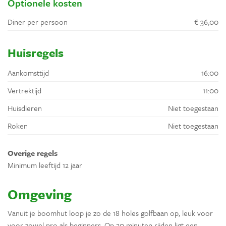
Optionele kosten
Diner per persoon
€ 36,00
Huisregels
Aankomsttijd
16:00
Vertrektijd
11:00
Huisdieren
Niet toegestaan
Roken
Niet toegestaan
Overige regels
Minimum leeftijd 12 jaar
Omgeving
Vanuit je boomhut loop je zo de 18 holes golfbaan op, leuk voor
voor zowel pro als beginners. Op 20 minuten rijden ligt een