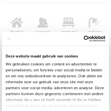
Boomhut
2 personen
1 slaapkamer
1 badkamer
Emotion
Deze website maakt gebruik van cookies
Ontdek Emotion boomhut, een van de nieuwe typen
boomhutten. Ontspan op 10 meter hoogte in je verwarmde
We gebruiken cookies om content en advertenties te
hottub. Het bevindt zich op een verborgen terras onder je hut
personaliseren, om functies voor social media te bieden
om je een moment van ontspanning te bieden terwijl je geniet
en om ons websiteverkeer te analyseren. Ook delen we
van het prachtige uitzicht op het bos.
informatie over uw gebruik van onze site met onze
partners voor social media, adverteren en analyse. Deze
Het ontbijt is inbegrepen en wordt 's ochtends onderaan de
partners kunnen deze gegevens combineren met andere
boomhut klaargezet. Dit kun je zelf met een touw naar boven
informatie die u aan ze heeft verstrekt of die ze hebben
halen.
verzameld op basis van uw gebruik van hun services.