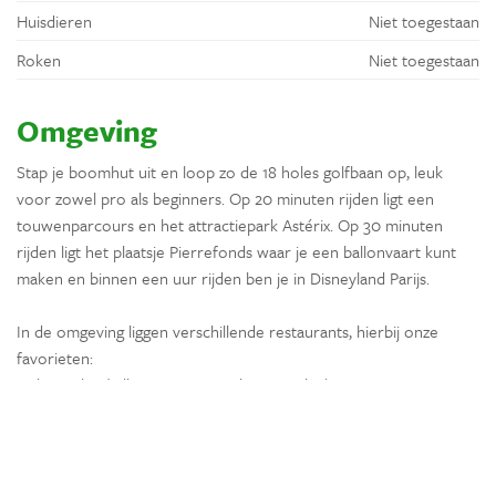
Huisdieren
Niet toegestaan
Roken
Niet toegestaan
Omgeving
Stap je boomhut uit en loop zo de 18 holes golfbaan op, leuk
voor zowel pro als beginners. Op 20 minuten rijden ligt een
touwenparcours en het attractiepark Astérix. Op 30 minuten
rijden ligt het plaatsje Pierrefonds waar je een ballonvaart kunt
maken en binnen een uur rijden ben je in Disneyland Parijs.
In de omgeving liggen verschillende restaurants, hierbij onze
favorieten:
- Chez Jako (Villeneuve Sur Verberie – 3 km)
- L’Auberge des 3 Canards (Ognon – 6 km)
- Les Etangs de l’Abbaye (Longueil Sainte Marie – 8 kms)
Ligging