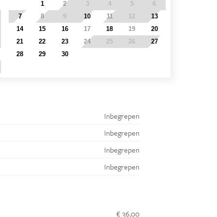
31
1
2
3
4
5
6
7
8
9
10
11
12
13
14
15
16
17
18
19
20
21
22
23
24
25
26
27
28
29
30
1
2
3
4
5
6
7
8
9
10
11
Inbegrepen
Inbegrepen
Inbegrepen
Inbegrepen
€ 36,00