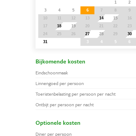
27
28
29
30
31
1
2
3
4
5
6
7
8
9
10
11
12
13
14
15
16
17
18
19
20
21
22
23
24
25
26
27
28
29
30
31
1
2
3
4
5
6
Bijkomende kosten
Eindschoonmaak
Linnengoed per persoon
Toeristenbelasting per persoon per nacht
Ontbijt per persoon per nacht
Optionele kosten
Diner per persoon