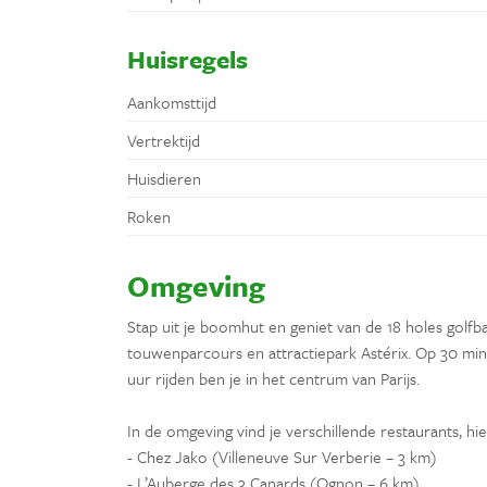
Huisregels
Aankomsttijd
Vertrektijd
Huisdieren
Roken
Omgeving
Stap uit je boomhut en geniet van de 18 holes golfba
touwenparcours en attractiepark Astérix. Op 30 minu
uur rijden ben je in het centrum van Parijs.
In de omgeving vind je verschillende restaurants, hie
- Chez Jako (Villeneuve Sur Verberie – 3 km)
- L’Auberge des 3 Canards (Ognon – 6 km)