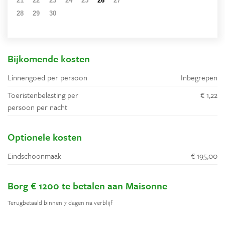
21
22
23
24
25
26
27
28
29
30
1
2
3
4
5
6
7
8
9
10
11
Bijkomende kosten
Linnengoed per persoon
Inbegrepen
Toeristenbelasting per
€ 1,22
persoon per nacht
Optionele kosten
Eindschoonmaak
€ 195,00
Borg € 1200 te betalen aan Maisonne
Terugbetaald binnen 7 dagen na verblijf