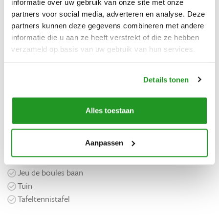
Vriezer
informatie over uw gebruik van onze site met onze
Magnetron
partners voor social media, adverteren en analyse. Deze
partners kunnen deze gegevens combineren met andere
Oven
informatie die u aan ze heeft verstrekt of die ze hebben
Broodrooster
verzameld op basis van uw gebruik van hun services.
Waterkoker
Koffiezetapparaat
Kookplaat
Details tonen
Vaatwasser
Alles toestaan
Buiten
Terras
Aanpassen
Fietsen beschikbaar
Barbecue
Jeu de boules baan
Tuin
Tafeltennistafel