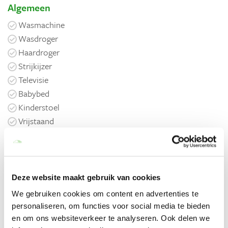
Algemeen
Wasmachine
Wasdroger
Haardroger
Strijkijzer
Televisie
Babybed
Kinderstoel
Vrijstaand
Wifi
Privé zwembad
Privé parkeerplaats
Open haard
Deze website maakt gebruik van cookies
We gebruiken cookies om content en advertenties te
Keuken
personaliseren, om functies voor social media te bieden
Koelkast
en om ons websiteverkeer te analyseren. Ook delen we